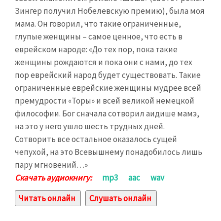
Зингер получил Нобелевскую премию), была моя
мама. Он говорил, что такие ограниченные,
глупые женщины – самое ценное, что есть в
еврейском народе: «До тех пор, пока такие
женщины рождаются и пока они с нами, до тех
пор еврейский народ будет существовать. Такие
ограниченные еврейские женщины мудрее всей
премудрости «Торы» и всей великой немецкой
философии. Бог сначала сотворил аидише мамэ,
на это у него ушло шесть трудных дней.
Сотворить все остальное оказалось сущей
чепухой, на это Всевышнему понадобилось лишь
пару мгновений…»
Скачать аудиокнигу:
mp3
aac
wav
Читать онлайн
Слушать онлайн