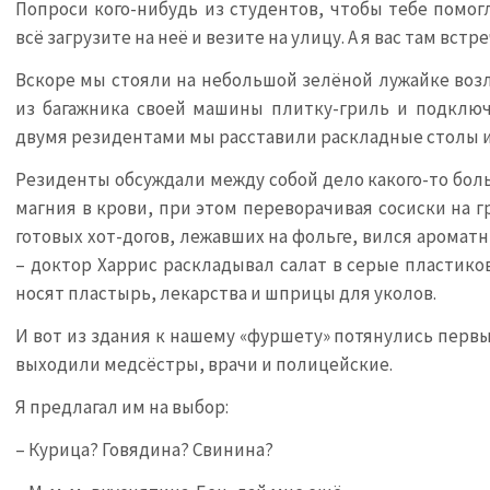
Попроси кого-нибудь из студентов, чтобы тебе помог
всё загрузите на неё и везите на улицу. А я вас там встре
Вскоре мы стояли на небольшой зелёной лужайке возл
из багажника своей машины плитку-гриль и подключ
двумя резидентами мы расставили раскладные столы и 
Резиденты обсуждали между собой дело какого-то боль
магния в крови, при этом переворачивая сосиски на 
готовых хот-догов, лежавших на фольге, вился аромат
– доктор Харрис раскладывал салат в серые пластико
носят пластырь, лекарства и шприцы для уколов.
И вот из здания к нашему «фуршету» потянулись перв
выходили медсёстры, врачи и полицейские.
Я предлагал им на выбор:
– Курица? Говядина? Свинина?