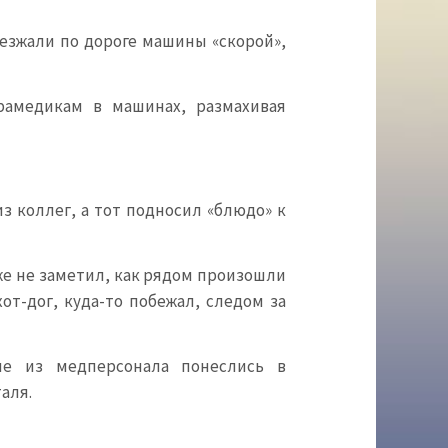
оезжали по дороге машины «скорой»,
рамедикам в машинах, размахивая
з коллег, а тот подносил «блюдо» к
аже не заметил, как рядом произошли
т-дог, куда-то побежал, следом за
ие из медперсонала понеслись в
аля.