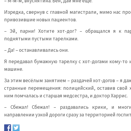
– М-м-м, вкуснятина. Бен, дай мне ещё.
Изредка, свернув с главной магистрали, мимо нас пр
привозившие новых пациентов.
– Эй, парни! Хотите хот-дог? – обращался я к па
поднятыми пустыми тарелками.
– Да! – останавливались они.
Я передавал бумажную тарелку с хот-догами кому-то и
машине.
За этим весёлым занятием – раздачей хот-догов – я д
странные перемещения: полицейский, оставив свой хо
ним помчалась и старшая медсестра, и доктор Харрис.
– Сбежал! Сбежал! – раздавались крики, и мног
направлении узкой дороги сразу за территорией госпит