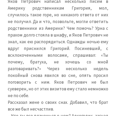
Яков Петрович написал несколько писем в
Америку родственникам Григория, мол,
случилось такое горе, но никакого ответа от них
не получил. Да и что, позвольте, могли ответить
родственники из Америки? Чем помочь? Урна с
прахом долго стояла в шкафу, и Яков Петрович не
знал, как ею распорядиться. Однажды ночью ему
вдруг приснился Григорий. Посиневший, с
всклокоченными волосами, спрашивал: «Ты
почему, братуха, не хочешь со мной
разговаривать?» Через несколько недель
покойный снова явился во сне, опять просил
поговорить с ним. Яков Петрович не был
суеверен, но от этих визитов ему стало немножко
не по себе.
Рассказал жене о своих снах. Добавил, что брат
все же был несчастлив.
– Что ты все плачешься о нем? Алкоголик, загнал