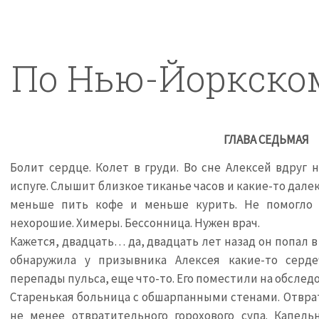
По Нью-Йоркско
ГЛАВА СЕДЬМАЯ
Болит сердце. Колет в груди. Во сне Алексей вдруг 
испуге. Слышит близкое тиканье часов и какие-то дале
меньше пить кофе и меньше курить. Не помогло 
нехорошие. Химеры. Бессонница. Нужен врач.
Кажется, двадцать… да, двадцать лет назад он попал 
обнаружила у призывника Алексея какие-то серд
перепады пульса, еще что-то. Его поместили на обслед
Старенькая больница с обшарпанными стенами. Отврат
не менее отвратительного горохового супа. Капель