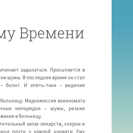
му Времени
начинает задыхаться. Просыпается в
кие шумы. В последнее время он стал
– болит. И опять-таки – видения
в больницу. Медкомиссия военкомата
ечные непорядки – шумы, резкие
ование в больницу.
ительный запах лекарств, хлорки и
ница почти у каждой кровати. Ему