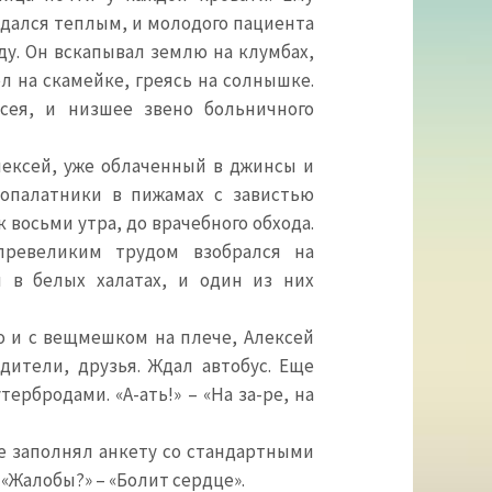
дался теплым, и молодого пациента
ду. Он вскапывал землю на клумбах,
л на скамейке, греясь на солнышке.
ксея, и низшее звено больничного
лексей, уже облаченный в джинсы и
сопалатники в пижамах с завистью
 восьми утра, до врачебного обхода.
превеликим трудом взобрался на
 в белых халатах, и один из них
о и с вещмешком на плече, Алексей
дители, друзья. Ждал автобус. Еще
ербродами. «А-ать!» – «На за-ре, на
е заполнял анкету со стандартными
– «Жалобы?» – «Болит сердце».