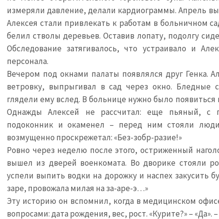
измеряли давление, делали кардиограммы. Апрель вы
Алексея стали привлекать к работам в больничном са
белил стволы деревьев. Оставив лопату, подолгу сиде
Обследование затягивалось, что устраивало и Але
персонала.
Вечером под окнами палаты появлялся друг Генка. А
ветровку, выпрыгивал в сад через окно. Бледные 
глядели ему вслед. В больнице нужно было появиться к
Однажды Алексей не рассчитал: еще пьяный, с 
подоконник и окаменел – перед ним стояли люди
возмущенно проскрежетал: «Без-зобр-разие!»
Ровно через неделю после этого, остриженный нагол
вышел из дверей военкомата. Во дворике стояли ро
успели выпить водки на дорожку и наспех закусить бут
заре, провожала милая на за-аре-э…»
Эту историю он вспомнил, когда в медицинском офис
вопросами: дата рождения, вес, рост. «Курите?» – «Да». 