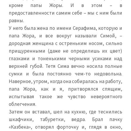
кроме папы Жоры. И в этом – в
предоставленности самим себе – мы с ним были
равны.
У него была жена по имени Серафима, которую и
папа Жора, и все вокруг называли Симой, –
дородная женщина с остреньким носом, сильно
прищуренными (даже не определишь их цвет)
глазками и тоненькими черными усиками над
верхней губой. Тетя Сима вечно носила полные
сумки и была постоянно чем-то недовольна.
Наверное, утром, когда она собиралась на работу,
папа Жора, как и я, притворялся спящим,
испытывая такое же чувство невероятного
облегчения.
Затем он вставал, шел на кухню, где теснились
шкафчики, табуретки, ведра. Брал пачку
«Казбека», отворял форточку и, глядя в окно,