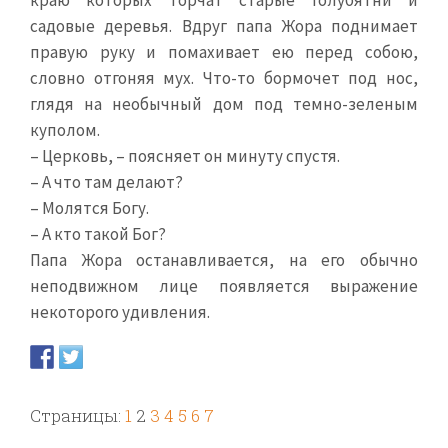
краю которых торчат старые голубятни и
садовые деревья. Вдруг папа Жора поднимает
правую руку и помахивает ею перед собою,
словно отгоняя мух. Что-то бормочет под нос,
глядя на необычный дом под темно-зеленым
куполом.
– Церковь, – поясняет он минуту спустя.
– А что там делают?
– Молятся Богу.
– А кто такой Бог?
Папа Жора останавливается, на его обычно
неподвижном лице появляется выражение
некоторого удивления.
Страницы:
1
2
3
4
5
6
7