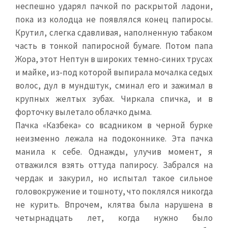
неспешно ударял пачкой по раскрытой ладони,
пока из колодца не появлялся конец папиросы.
Крутил, слегка сдавливая, наполненную табаком
часть в тонкой папиросной бумаге. Потом папа
Жора, этот Нептун в широких темно-синих трусах
и майке, из-под которой выпирала мочалка седых
волос, дул в мундштук, сминал его и зажимал в
крупных желтых зубах. Чиркала спичка, и в
форточку вылетало облачко дыма.
Пачка «Казбека» со всадником в черной бурке
неизменно лежала на подоконнике. Эта пачка
манила к себе. Однажды, улучив момент, я
отважился взять оттуда папиросу. Забрался на
чердак и закурил, но испытал такое сильное
головокружение и тошноту, что поклялся никогда
не курить. Впрочем, клятва была нарушена в
четырнадцать лет, когда нужно было