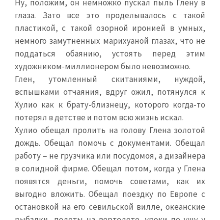
Ну, положим, он немножко пускал пыль Глену в
глаза. Зато все это проделывалось с такой
пластикой, с такой озорной иронией в умных,
немного замутненных марихуаной глазах, что не
поддаться обаянию, устоять перед этим
художником-миллионером было невозможно.
Глен, утомленный скитаниями, нуждой,
вспышками отчаяния, вдруг ожил, потянулся к
Хулио как к брату-близнецу, которого когда-то
потерял в детстве и потом всю жизнь искал.
Хулио обещал пролить на голову Глена золотой
дождь. Обещал помочь с документами. Обещал
работу – не грузчика или посудомоя, а дизайнера
в солидной фирме. Обещал потом, когда у Глена
появятся деньги, помочь советами, как их
выгодно вложить. Обещал поездку по Европе с
остановкой на его севильской вилле, океанские
рыбалки, полеты на вертолете, уроки по ушу у