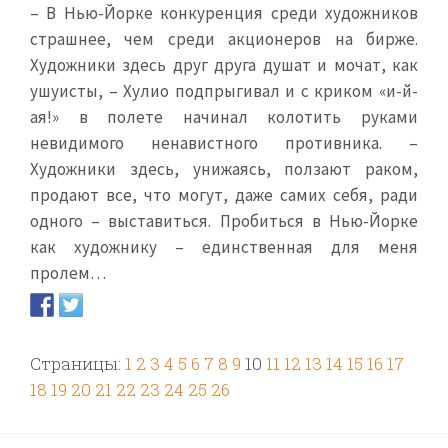
– В Нью-Йорке конкуренция среди художников
страшнее, чем среди акционеров на бирже.
Художники здесь друг друга душат и мочат, как
ушуисты, – Хулио подпрыгивал и с криком «и-й-
ая!» в полете начинал колотить руками
невидимого ненавистного противника. –
Художники здесь, унижаясь, ползают раком,
продают все, что могут, даже самих себя, ради
одного – выставиться. Пробиться в Нью-Йорке
как художнику – единственная для меня
пролем…
Страницы:
1
2
3
4
5
6
7
8
9
10
11
12
13
14
15
16
17
18
19
20
21
22
23
24
25
26