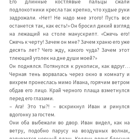
Его длинные костлявые пальцы сжали
подлокотники кресла так крепко, что худые руки
задрожали. «Нет! Не надо мне этого! Пусть все
останется так, как есть!» Он бросил дикий взгляд
на лежащий на столе манускрипт. «Сжечь его!
Сжечь к черту! Зачем он мне? Зачем храню его уже
десять лет? Чего жду, какого чуда? Зачем этот
тлеющий уголек на дне души моей?»
Он поднялся. Потянулся к рукописи, как вдруг…
Черная тень ворвалась через окно в комнату и
вихрем пронеслась мимо Ивана, горячим ветром
обдав его лицо. Край черного плаща взметнулся
перед его глазами.
– Ага! Это ты?! – вскрикнул Иван и ринулся
вдогонку за гостем.
Они оба выбежали во двор. Иван видел, как на
ветру, подобно парусу на воздушных волнах,
вздувается черный плащ. Колдун вдруг блеснул