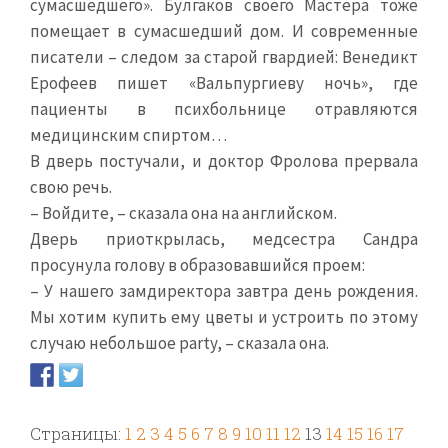
сумасшедшего». Булгаков своего Мастера тоже
помещает в сумасшедший дом. И современные
писатели – следом за старой гвардией: Венедикт
Ерофеев пишет «Вальпургиеву ночь», где
пациенты в психбольнице отравляются
медицинским спиртом…
В дверь постучали, и доктор Фролова прервала
свою речь.
– Войдите, – сказала она на английском.
Дверь приоткрылась, медсестра Сандра
просунула голову в образовавшийся проем:
– У нашего замдиректора завтра день рождения.
Мы хотим купить ему цветы и устроить по этому
случаю небольшое party, – сказала она.
Страницы:
1
2
3
4
5
6
7
8
9
10
11
12
13
14
15
16
17