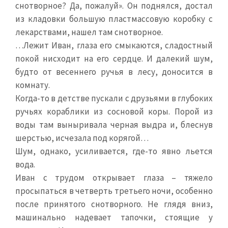
снотворное? Да, пожалуй». Он поднялся, достал
из кладовки большую пластмассовую коробку с
лекарствами, нашел там снотворное.
…Лежит Иван, глаза его смыкаются, сладостный
покой нисходит на его сердце. И далекий шум,
будто от весеннего ручья в лесу, доносится в
комнату.
Когда-то в детстве пускали с друзьями в глубоких
ручьях кораблики из сосновой коры. Порой из
воды там выныривала черная выдра и, блеснув
шерстью, исчезала под корягой…
Шум, однако, усиливается, где-то явно льется
вода.
Иван с трудом открывает глаза – тяжело
просыпаться в четверть третьего ночи, особенно
после принятого снотворного. Не глядя вниз,
машинально надевает тапочки, стоящие у