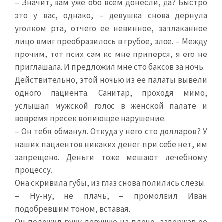
– Значит, вам уже обо всем донесли, да? Быстро
это у вас, однако, – девушка снова дернула
уголком рта, отчего ее невинное, заплаканное
лицо вмиг преобразилось в грубое, злое. – Между
прочим, тот псих сам ко мне приперся, я его не
приглашала. И предложил мне сто баксов за ночь.
Действительно, этой ночью из ее палаты вывели
одного пациента. Санитар, проходя мимо,
услышал мужской голос в женской палате и
вовремя пресек вопиющее нарушение.
– Он тебя обманул. Откуда у него сто долларов? У
наших пациентов никаких денег при себе нет, им
запрещено. Деньги тоже мешают лечебному
процессу.
Она скривила губы, из глаз снова полились слезы.
– Ну-ну, не плачь, – промолвил Иван
подобревшим тоном, вставая.
Он положил руку девушке на плечо, задержав ее