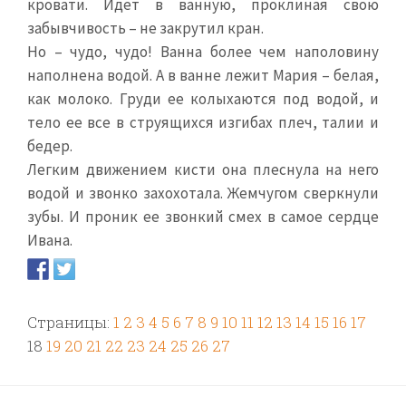
кровати. Идет в ванную, проклиная свою
забывчивость – не закрутил кран.
Но – чудо, чудо! Ванна более чем наполовину
наполнена водой. А в ванне лежит Мария – белая,
как молоко. Груди ее колыхаются под водой, и
тело ее все в струящихся изгибах плеч, талии и
бедер.
Легким движением кисти она плеснула на него
водой и звонко захохотала. Жемчугом сверкнули
зубы. И проник ее звонкий смех в самое сердце
Ивана.
Страницы:
1
2
3
4
5
6
7
8
9
10
11
12
13
14
15
16
17
18
19
20
21
22
23
24
25
26
27