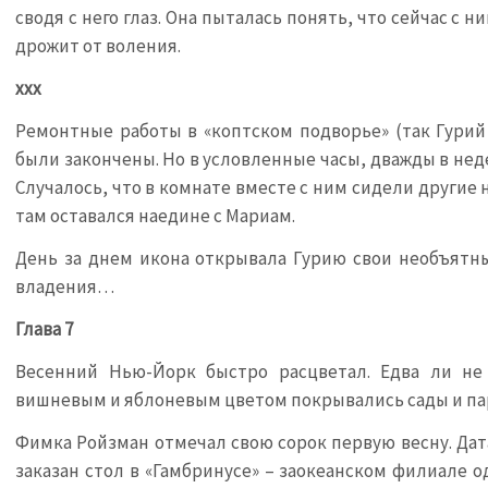
сводя с него глаз. Она пыталась понять, что сейчас с н
дрожит от воления.
хxx
Ремонтные работы в «коптском подворье» (так Гурий
были закончены. Но в условленные часы, дважды в нед
Случалось, что в комнате вместе с ним сидели другие
там оставался наедине с Мариам.
День за днем икона открывала Гурию свои необъятные
владения…
Глава 7
Весенний Нью-Йорк быстро расцветал. Едва ли не 
вишневым и яблоневым цветом покрывались сады и па
Фимка Ройзман отмечал свою сорок первую весну. Дата
заказан стол в «Гамбринусе» – заокеанском филиале 