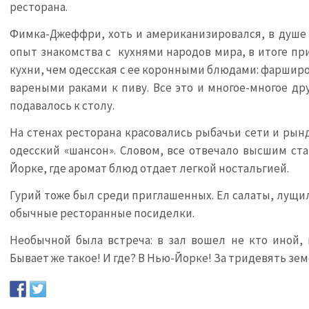
ресторана.
Фимка-Джеффри, хоть и американизировался, в душе 
опыт знакомства с кухнями народов мира, в итоге пр
кухни, чем одесская с ее коронными блюдами: фаршир
вареными раками к пиву. Все это и многое-многое дру
подавалось к столу.
На стенах ресторана красовались рыбачьи сети и рынд
одесский «шансон». Словом, все отвечало высшим ста
Йорке, где аромат блюд отдает легкой ностальгией.
Гурий тоже был среди приглашенных. Ел салаты, лущил
обычные ресторанные посиделки.
Необычной была встреча: в зал вошел не кто иной, 
Бывает же такое! И где? В Нью-Йорке! За тридевять земе