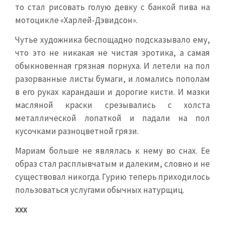
то стал рисовать голую девку с банкой пива на
мотоцикле «Харлей-Дэвидсон».
Чутье художника беспощадно подсказывало ему,
что это не никакая не чистая эротика, а самая
обыкновенная грязная порнуха. И летели на пол
разорванные листы бумаги, и ломались пополам
в его руках карандаши и дорогие кисти. И мазки
масляной краски срезывались с холста
металлической лопаткой и падали на пол
кусочками разноцветной грязи.
Мариам больше не являлась к нему во снах. Ее
образ стал расплывчатым и далеким, словно и не
существовал никогда. Гурию теперь приходилось
пользоваться услугами обычных натурщиц.
ххх