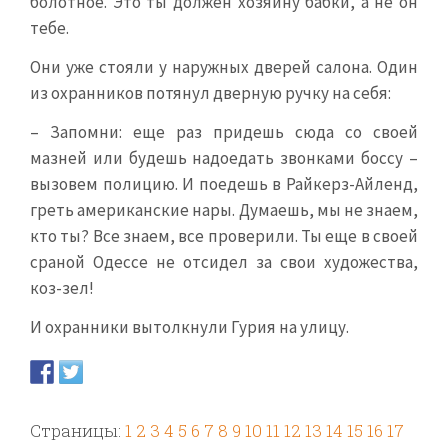
болотное. Это ты должен хозяину бабки, а не он
тебе.
Они уже стояли у наружных дверей салона. Один
из охранников потянул дверную ручку на себя:
– Запомни: еще раз придешь сюда со своей
мазней или будешь надоедать звонками боссу –
вызовем полицию. И поедешь в Райкерз-Айленд,
греть американские нары. Думаешь, мы не знаем,
кто ты? Все знаем, все проверили. Ты еще в своей
сраной Одессе не отсидел за свои художества,
коз-зел!
И охранники вытолкнули Гурия на улицу.
Страницы:
1
2
3
4
5
6
7
8
9
10
11
12
13
14
15
16
17