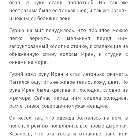
овал. И руки стали поплотней. Но так же
неотразима была ее тонкая шея, и так же розовы
и нежны ее большие веки.
Гурию на миг почудилось, что прошлое можно
легко вернуть. И мелькнул перед ним
загрунтованный холст на станке, и спадающие на
обнаженную спину волосы Ирен, и студия с
окнами на море…
Гурий взял руку Ирен и стал легонько сжимать.
Пытался ощутить ее живое тепло, кожу, цвет. Но
рука Ирен была красива и холодна, словно из
мрамора. Сейчас перед ним сидела холодная,
расчетливая, совершенно чужая женщина…
Он иссох так, что одежда болталась на нем, в
поясных ремнях появлялись все новые дырочки.
Казалось, что эта тоска и отчаянье рано или