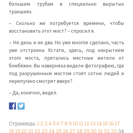
большим трубам в специально вырытых
траншеях.
– Сколько же потребуется времени, чтобы
восстановить этот мост? – спросил я.
– Не день и не два. Но уже многое сделано, часть
уже отстроена. Кстати, здесь, под накрытием
этого моста, прятались местные жители от
бомбёжек. Вы наверняка видели фотографию, где
под разрушенным мостом стоят сотни людей и
перепугано смотрят вверх?
– Да, конечно, видел.
Страницы:
1
2
3
4
5
6
7
8
9
10
11
12
13
14
15
16
17
18
19
20
21
22
23
24
25
26
27
28
29
30
31
32
33
34