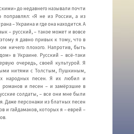
сскими» до недавнего называли почти
 поправлял: «Я не из России, а из
рана – Украина и где она находится. А
зык – русский, – такое может и вовсе
этому я давно привык к тому, что в
том ничего плохого. Напротив, быть
дом» в Украине. Русский – всё-таки
ервую очередь, своей культурой. Я
ными нитями с Толстым, Пушкиным,
их народных песен. Я их любил и
и романов и песен – и замёрзшие в
сские солдаты, – все они мне были
. Даже персонажи из блатных песен
в и гайдамаков, которых я – еврей –
ов.