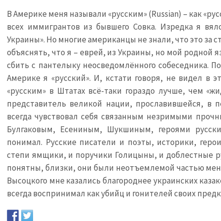
В Америке меня называли «русским» (Russian) – как «ру
всех иммигрантов из бывшего Совка. Изредка я вяло
Украины». Но многие американцы не знали, что это за ст
объяснять, что я – еврей, из Украины, но мой родной я
сбить с пантелыку неосведомлённого собеседника. По
Америке я «русский». И, кстати говоря, не видел в э
«русским» в Штатах всё-таки гораздо лучше, чем «жи
представитель великой нации, прославившейся, в п
всегда чувствовал себя связанным незримыми проч
Булгаковым, Есениным, Шукшиным, героями русск
понимал. Русские писатели и поэты, историки, геро
степи ямщики, и поручики Голицыны, и доблестные ру
понятны, близки, они были неотъемлемой частью меня
Высоцкого мне казались благороднее украинских казако
всегда воспринимал как убийц и гонителей своих предк