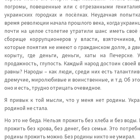
погромы, повешенные или с отрезанными гениталия
украинских городках и посёлках. Неудачная попытк
время революции начала прошлого века, когда украин
почти на целое столетие утратили шанс иметь своё 
сборище коррупционеров у власти, взяточников, 
которые понятия не имеют о гражданском долге, а дв
корыту, где деньги, деньги, хаты на Печерске. 
продажность, глупость. Каждый народ достоин своей в
равны? Народы – как люди, среди них есть талантли
дремучие, миролюбивые и воинственные, и т.д. Об это
оно и есть, трудно отрицать очевидное.
Я привык к той мысли, что у меня нет родины. Укр
родиной не стала.
Но это не беда. Нельзя прожить без хлеба и без воды.
прожить без крова, без денег, без семьи. Это потреб
родины прожить можно. Без родины никто не умирал.