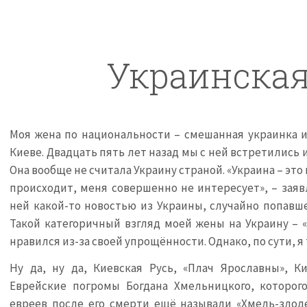
Украинская
Моя жена по национальности – смешанная украинка и
Киеве. Двадцать пять лет назад мы с ней встретились
Она вообще не считала Украину страной. «Украина – это 
происходит, меня совершенно не интересует», – заявл
ней какой-то новостью из Украины, случайно попавше
Такой категоричный взгляд моей жены на Украину – «
нравился из-за своей упрощённости. Однако, по сути, я 
Ну да, ну да, Киевская Русь, «Плач Ярославны», К
Еврейские погромы Богдана Хмельницкого, которог
евреев после его смерти ещё называли «Хмель-злоде