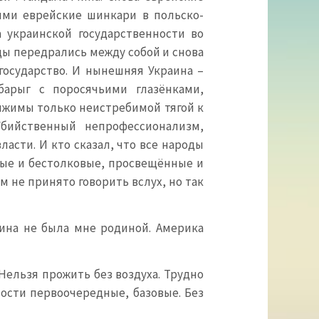
ми еврейские шинкари в польско-
а украинской государственности во
цы передрались между собой и снова
государство. И нынешняя Украина –
барыг с поросячьими глазёнками,
ижимы только неистребимой тягой к
Убийственный непрофессионализм,
ласти. И кто сказал, что все народы
вые и бестолковые, просвещённые и
м не принято говорить вслух, но так
аина не была мне родиной. Америка
 Нельзя прожить без воздуха. Трудно
ности первоочередные, базовые. Без