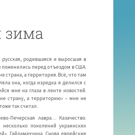
 зима
 русская, родившаяся и выросшая в
 и поженились перед отъездом в США.
не страна, а территория. Всё, что там
яла она, когда изредка я делился с
йся мне на глаза в ленте новостей.
не страну, а территорию» – мне не
тоже так считал.
иево-Печерская лавра… Казачество.
о несколько поколений украинских
й». Гайдамаччина. Снова еврейские