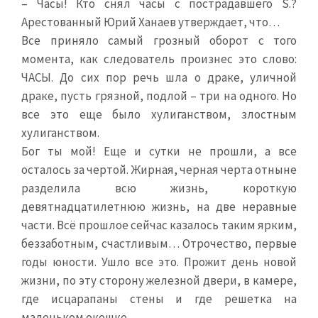
– Часы! Кто снял часы с пострадавшего S.?
Арестованный Юрий Ханаев утверждает, что…
Все приняло самый грозный оборот с того
момента, как следователь произнес это слово:
ЧАСЫ. До сих пор речь шла о драке, уличной
драке, пусть грязной, подлой – три на одного. Но
все это еще было хулиганством, злостным
хулиганством.
Бог ты мой! Еще и сутки не прошли, а все
осталось за чертой. Жирная, черная черта отныне
разделила всю жизнь, короткую
девятнадцатилетнюю жизнь, на две неравные
части. Всё прошлое сейчас казалось таким ярким,
беззаботным, счастливым… Отрочество, первые
годы юности. Ушло все это. Прожит день новой
жизни, по эту сторону железной двери, в камере,
где исцарапаны стены и где решетка на
маленьком окошке.