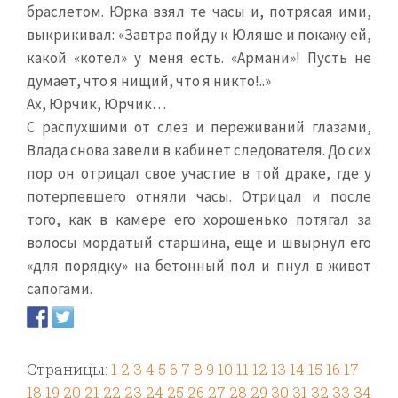
браслетом. Юрка взял те часы и, потрясая ими,
выкрикивал: «Завтра пойду к Юляше и покажу ей,
какой «котел» у меня есть. «Армани»! Пусть не
думает, что я нищий, что я никто!..»
Ах, Юрчик, Юрчик…
С распухшими от слез и переживаний глазами,
Влада снова завели в кабинет следователя. До сих
пор он отрицал свое участие в той драке, где у
потерпевшего отняли часы. Отрицал и после
того, как в камере его хорошенько потягал за
волосы мордатый старшина, еще и швырнул его
«для порядку» на бетонный пол и пнул в живот
сапогами.
Страницы:
1
2
3
4
5
6
7
8
9
10
11
12
13
14
15
16
17
18
19
20
21
22
23
24
25
26
27
28
29
30
31
32
33
34