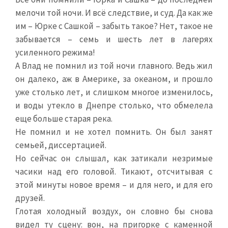
мелочи той ночи. И всё следствие, и суд. Да как же
им – Юрке с Сашкой – забыть такое? Нет, такое не
забывается – семь и шесть лет в лагерях
усиленного режима!
А Влад не помнил из той ночи главного. Ведь жил
он далеко, аж в Америке, за океаном, и прошло
уже столько лет, и слишком многое изменилось,
и воды утекло в Днепре столько, что обмелела
еще больше старая река.
Не помнил и не хотел помнить. Он был занят
семьей, диссертацией.
Но сейчас он слышал, как затикали незримые
часики над его головой. Тикают, отсчитывая с
этой минуты новое время – и для него, и для его
друзей.
Глотая холодный воздух, он словно бы снова
видел ту сцену: вон, на пригорке с каменной