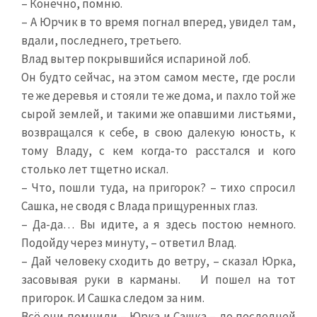
– Конечно, помню.
– А Юрчик в то время погнал вперед, увидел там,
вдали, последнего, третьего.
Влад вытер покрывшийся испариной лоб.
Он будто сейчас, на этом самом месте, где росли
те же деревья и стояли те же дома, и пахло той же
сырой землей, и такими же опавшими листьями,
возвращался к себе, в свою далекую юность, к
тому Владу, с кем когда-то расстался и кого
столько лет тщетно искал.
– Что, пошли туда, на пригорок? – тихо спросил
Сашка, не сводя с Влада прищуренных глаз.
– Да-да… Вы идите, а я здесь постою немного.
Подойду через минуту, – ответил Влад.
– Дай человеку сходить до ветру, – сказал Юрка,
засовывая руки в карманы. И пошел на тот
пригорок. И Сашка следом за ним.
Всё они помнили – Юрка и Сашка – до последней