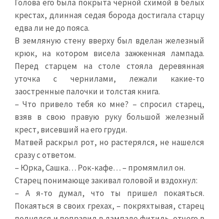
Голова его была покрыта черной схимой в белых
крестах, длинная седая борода достигала старцу
едва ли не до пояса.
В земляную стену вверху был вделан железный
крюк, на котором висела зажженная лампада.
Перед старцем на столе стояла деревянная
уточка с чернилами, лежали какие-то
заостренные палочки и толстая книга.
– Что привело тебя ко мне? – спросил старец,
взяв в свою правую руку большой железный
крест, висевший на его груди.
Матвей раскрыл рот, но растерялся, не нашелся
сразу с ответом.
– Юрка, Сашка… Рок-кафе… – промямлил он.
Старец понимающе закивал головой и вздохнул:
– А я-то думал, что ты пришел покаяться.
Покаяться в своих грехах, – покряхтывая, старец
поднялся и поправил в лампаде фитиль, отчего в