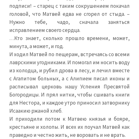
подписи! – старец с таким сокрушением покачал
головой, что Матвей едва не сгорел от стыда. –
Нужно тебе, чадо, сначала заняться
исправлением своего сердца.
…Кто знает, сколько прошло времени, может,
минута, а может, и год.
И ходил Матвей по пещерам, встречаясь со всеми
лаврскими угодниками. И помогал им носить воду
из колодца, и рубил дрова в лесу, и лечил вместе
с Агапитом больных, а с Алипием писал иконы и
расписывал церковь нашу Успения Пресвятой
Богородицы. И прял нитки, чтобы сшивать книги
для Нестора, и каждое утро приносил затворнику
Исаакию ржаной хлеб.
И приходили потом к Матвею князья и бояре,
крестьяне и холопы. И всех их поучал Матвей как
праведно и честно жить, не воровать и не врать.