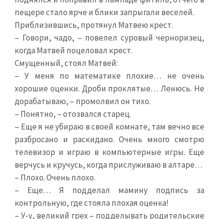
пещере стало ярче и блики запрыгали веселей.
Приблизившись, протянул Матвею крест.
– Говори, чадо, – повелел суровый черноризец,
когда Матвей поцеловал крест.
Смущенный, стоял Матвей:
– У меня по математике плохие… не очень
хорошие оценки. Дроби проклятые… Ленюсь. Не
дорабатываю, – промолвил он тихо.
– Понятно, – отозвался старец.
– Еще я не убираю в своей комнате, там вечно все
разбросано и раскидано. Очень много смотрю
телевизор и играю в компьютерные игры. Еще
верчусь и кручусь, когда прислуживаю в алтаре…
– Плохо. Очень плохо.
– Еще… Я подделал мамину подпись за
контрольную, где стояла плохая оценка!
– У-у, великий грех – подделывать родительские